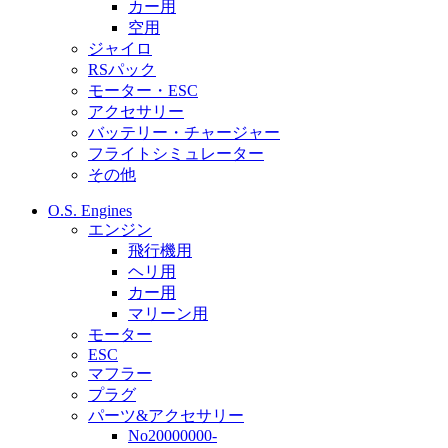
カー用
空用
ジャイロ
RSパック
モーター・ESC
アクセサリー
バッテリー・チャージャー
フライトシミュレーター
その他
O.S. Engines
エンジン
飛行機用
ヘリ用
カー用
マリーン用
モーター
ESC
マフラー
プラグ
パーツ&アクセサリー
No20000000-