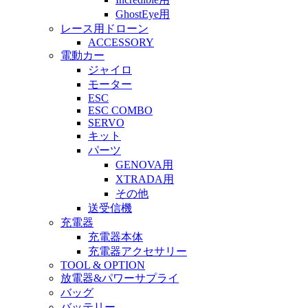
GhostEye用
レース用ドローン
ACCESSORY
電動カー
ジャイロ
モーター
ESC
ESC COMBO
SERVO
キット
パーツ
GENOVA用
XTRADA用
その他
送受信機
充電器
充電器本体
充電器アクセサリー
TOOL & OPTION
放電器&パワーサプライ
バッグ
バッテリー