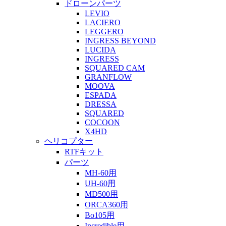
ドローンパーツ
LEVIO
LACIERO
LEGGERO
INGRESS BEYOND
LUCIDA
INGRESS
SQUARED CAM
GRANFLOW
MOOVA
ESPADA
DRESSA
SQUARED
COCOON
X4HD
ヘリコプター
RTFキット
パーツ
MH-60用
UH-60用
MD500用
ORCA360用
Bo105用
Incredible用