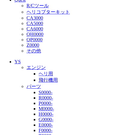
R/Cツール
ヘリコプターキット
CA3000
CA5000
CA6000
QH0000
QP0000
Z0000
その他
YS
エンジン
ヘリ用
飛行機用
パーツ
S0000-
R0000-
P0000-
M0000-
H0000-
G0000-
E0000-
F0000-