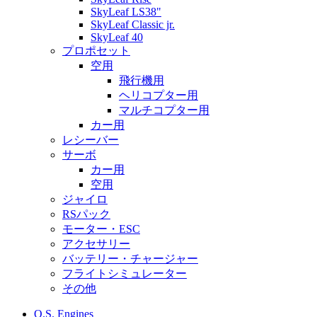
SkyLeaf LS38"
SkyLeaf Classic jr.
SkyLeaf 40
プロポセット
空用
飛行機用
ヘリコプター用
マルチコプター用
カー用
レシーバー
サーボ
カー用
空用
ジャイロ
RSパック
モーター・ESC
アクセサリー
バッテリー・チャージャー
フライトシミュレーター
その他
O.S. Engines