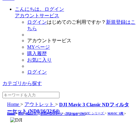
こんにちは。ログイン
アカウントサービス
ログイン
はじめてのご利用ですか？
新規登録はこ
ちら
アカウントサービス
MYページ
購入履歴
お気に入り
ログイン
カテゴリから探す
Home
>
アウトレット
>
DJI Mavic 3 Classic NDフィルタ
ーセット (ND8/16/32/64)
Home
>
DJI
>
純正パーツ/アクセサリー
>
ドローン
>
MAVIC シリーズ
>
Home
>
アウトレット
>
MAVIC 3用
>
ドローン パーツ・アクセサリー
>