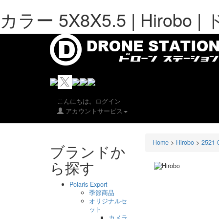
カラー 5X8X5.5 | Hiro
こんにちは。ログイン
アカウントサービス
Home
>
Hirobo
>
2521-
ブランドか
ら探す
Polaris Export
季節商品
オリジナルセ
ット
カメラ