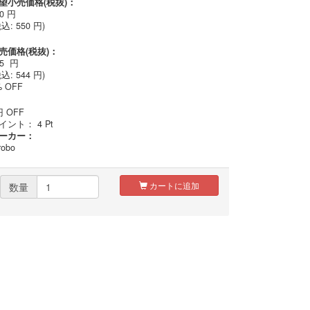
望小売価格(税抜)：
00
円
税込:
550
円)
売価格(税抜)：
95
円
込: 544 円)
% OFF
円
OFF
イント：
4
Pt
ーカー：
robo
カートに追加
数量