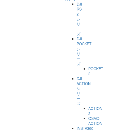
DJI
RS
2
シ
リ
ー
ズ
DJI
POCKET
シ
リ
ー
ズ
POCKET
2
DJI
ACTION
シ
リ
ー
ズ
ACTION
2
OSMO
ACTION
INSTA360