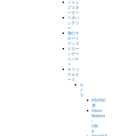
ジャン
プスタ
ーター
リポバ
ッテリ
ー
飛行サ
ポート
グッズ
ドロー
ンゲー
トバナ
ー
オリジ
ナルケ
ース
カ
メ
ラ
RS/RSC
用
Osmo
Mobile3
/
OM
4