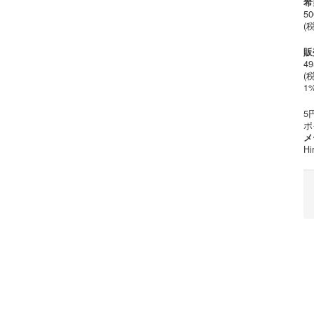
希
5
(
販
4
(税
1
5
ポ
メ
Hi