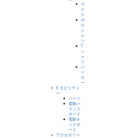
マ
ス
ク
ポ
ロ
シ
ャ
ツ
T
シ
ャ
ツ
パ
ー
カ
ー
E モビリティ
ー
パーツ
電動バ
ランス
ボード
電動キ
ックボ
ード
アクセサリー