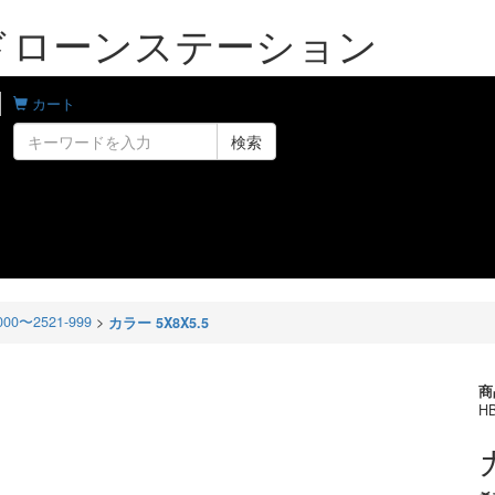
bo | ドローンステーション
カート
検索
000〜2521-999
>
カラー 5X8X5.5
商
HB