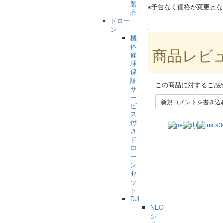
製
※予告なく価格が変更と
品
ドロー
.
ン
機
体
商品レビ
修
理
保
証
この商品に対するご感
サ
ー
新規コメントを書き込
ビ
ス
付
き
ド
ロ
ー
ン
セ
ッ
ト
DJI
NEO
シ