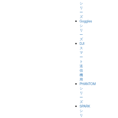
シ
リ
ー
ズ
Goggles
シ
リ
ー
ズ
DJI
ス
マ
ー
ト
送
信
機
用
PHANTOM
シ
リ
ー
ズ
SPARK
シ
リ